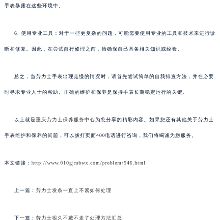
手表暴露在这些环境中。
6. 使用专业工具：对于一些更复杂的问题，可能需要使用专业的工具和技术来进行诊
断和修复。因此，在尝试自行修理之前，请确保自己具备相关知识或经验。
总之，当劳力士手表出现走慢的情况时，请首先尝试简单的自我排查方法，并在必要
时寻求专业人士的帮助。正确的维护和保养是保持手表长期稳定运行的关键。
以上就是
重庆劳力士保养服务中心
为您分享的精彩内容。如果您还有其他关于劳力士
手表维护和保养的问题，可以拨打页面400电话进行咨询，我们将竭诚为您服务。
本文链接：
http://www.010gjmbwx.com/problem/546.html
上一篇：
劳力士发条一直上不紧如何处理
下一篇：
劳力士很久不戴不走了处理方法汇总