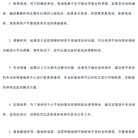
1. 检查电池：对于机械表来说，电池电量不足可能会导致走时变慢。如果是自动机械
表，确保佩戴时间足够长以维持上链状态；如果是石英表，则需要更换电池。更换电池
前，请查阅用户手册或联系专业的维修服务。
2. 调整时间：如果您只是想调整时间而不是修理走时问题，可以使用手表内部的调校
功能进行手动调整。通常情况下，您可以通过旋转表冠来调整时间。
3. 专业维修：如果以上方法都无法解决问题，或者您不确定如何操作，建议将手表送
到专业的维修服务中心进行检查和修理。专业的修表师可以对机芯进行详细检查，并根据
具体情况提供解决方案。
4. 定期保养：为了保持劳力士手表的最佳性能和延长使用寿命，建议定期进行专业保
养。这包括清洁、润滑机芯以及检查所有部件是否正常工作。
5. 避免极端环境：极端的温度、湿度和磁场都可能影响手表的走时精度。尽量避免将