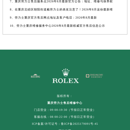
7、重庆劳力士售后服务点2026年8月最新官方公告：地址、维修与保养权
8、在重庆北碚区朝阳街道戴劳力士的表友注意了！2026年8月这份最新维
9、劳力士重庆官方售后网点地址及客户电话：2026年8月最新
10、劳力士重庆维修服务中心2026年8月最新权威官方售后信息公示
版权所有：
重庆劳力士售后维修中心
门店营业：09:00-19:30（节假日正常营业）
客服在线：08:00-22:00（节假日正常营业）
ICP备案/许可证号：鲁ICP备2025179091号-45