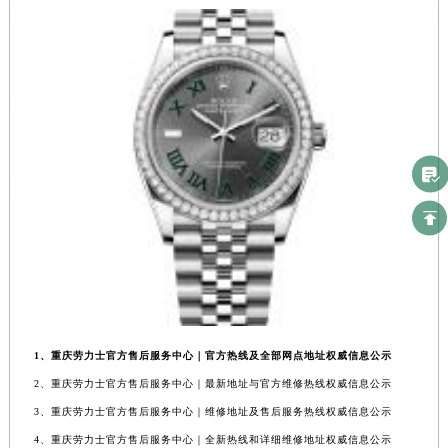
1、重庆劳力士官方售后服务中心｜官方热线及全部网点地址权威信息公示
2、重庆劳力士官方售后服务中心｜最新地址与官方维修热线权威信息公示
3、重庆劳力士官方售后服务中心｜维修地址及售后服务热线权威信息公示
4、重庆劳力士官方售后服务中心｜全新热线和详细维修地址权威信息公示