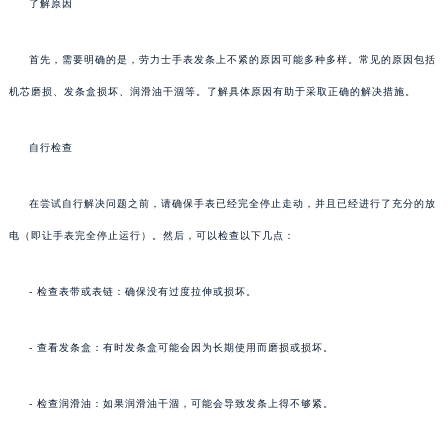
了解原因
首先，需要明确的是，劳力士手表发条上不紧的原因可能多种多样。常见的原因包括
机芯磨损、发条盒损坏、润滑油干涸等。了解具体原因有助于采取正确的解决措施。
自行检查
在尝试自行解决问题之前，请确保手表已经完全停止走动，并且已经进行了充分的放
电（即让手表完全停止运行）。然后，可以检查以下几点：
- 检查表带或表链：确保没有过度拉伸或损坏。
- 查看发条盒：有时发条盒可能会因为长期使用而磨损或损坏。
- 检查润滑油：如果润滑油干涸，可能会导致发条上得不够紧。