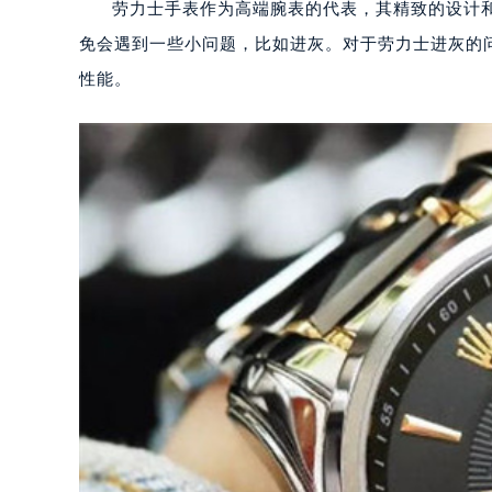
劳力士手表作为高端腕表的代表，其精致的设计
免会遇到一些小问题，比如进灰。对于劳力士进灰的
性能。