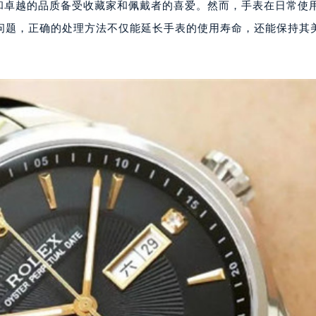
和卓越的品质备受收藏家和佩戴者的喜爱。然而，手表在日常使
问题，正确的处理方法不仅能延长手表的使用寿命，还能保持其