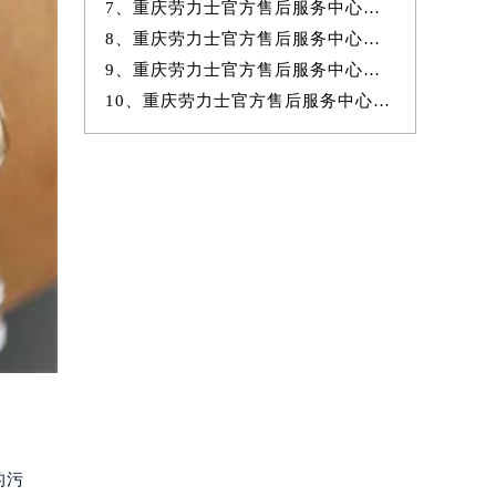
7、重庆劳力士官方售后服务中心｜全部网点地址与官方客服电话权威信息
8、重庆劳力士官方售后服务中心｜网点地址与24小时客服电话权威信息公
9、重庆劳力士官方售后服务中心｜最新网点地址与24小时售后热线权威信
10、重庆劳力士官方售后服务中心｜完整地址及官方售后热线权威信息公示
的污