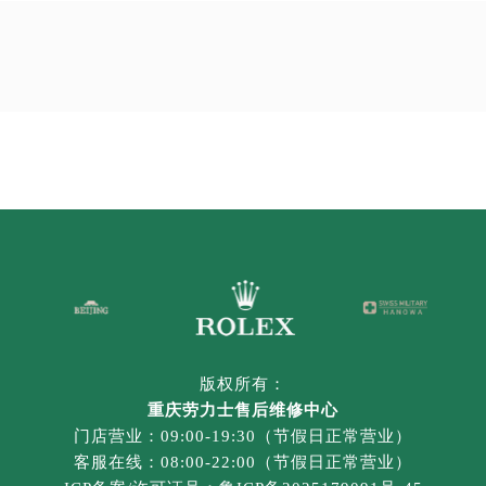
版权所有：
重庆劳力士售后维修中心
门店营业：09:00-19:30（节假日正常营业）
客服在线：08:00-22:00（节假日正常营业）