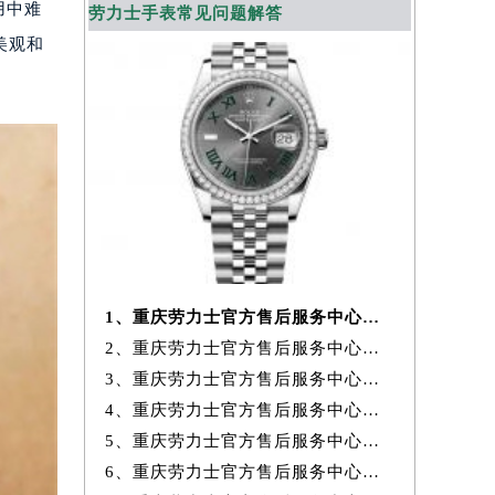
用中难
劳力士手表常见问题解答
美观和
1、重庆劳力士官方售后服务中心｜官方热线及全部网点地址权威信息公示
2、重庆劳力士官方售后服务中心｜最新地址与官方维修热线权威信息公示
3、重庆劳力士官方售后服务中心｜维修地址及售后服务热线权威信息公示
4、重庆劳力士官方售后服务中心｜全新热线和详细维修地址权威信息公示
5、重庆劳力士官方售后服务中心｜最新地址及官方售后电话权威信息公示
6、重庆劳力士官方售后服务中心｜服务热线及全部网点地址权威信息公示