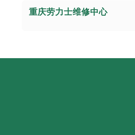
重庆劳力士维修中心