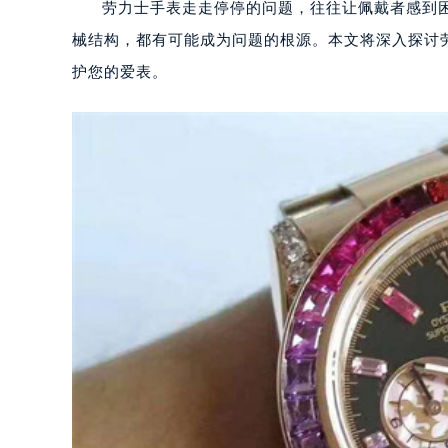
劳力士手表走走停停的问题，往往让佩戴者感到
械结构，都有可能成为问题的根源。本文将深入探讨
护您的爱表。