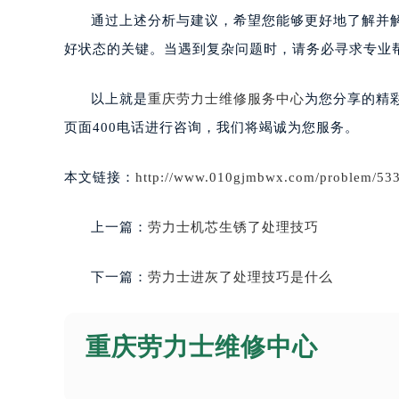
通过上述分析与建议，希望您能够更好地了解并
好状态的关键。当遇到复杂问题时，请务必寻求专业
以上就是
重庆劳力士维修服务中心
为您分享的精
页面400电话进行咨询，我们将竭诚为您服务。
本文链接：
http://www.010gjmbwx.com/problem/533
上一篇：
劳力士机芯生锈了处理技巧
下一篇：
劳力士进灰了处理技巧是什么
重庆劳力士维修中心