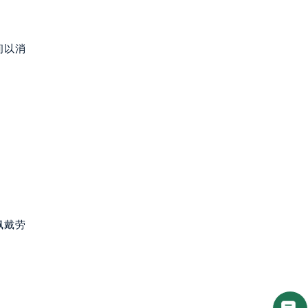
间以消
佩戴劳