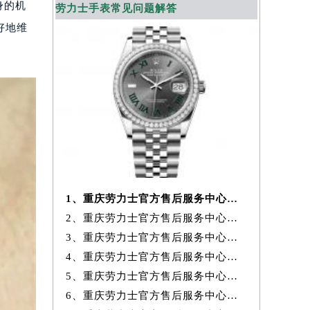
身的机
劳力士手表常见问题解答
好地维
1、重庆劳力士官方售后服务中心｜官方热线及全部网点地址权威信息公示
2、重庆劳力士官方售后服务中心｜最新地址与官方维修热线权威信息公示
3、重庆劳力士官方售后服务中心｜维修地址及售后服务热线权威信息公示
4、重庆劳力士官方售后服务中心｜全新热线和详细维修地址权威信息公示
5、重庆劳力士官方售后服务中心｜最新地址及官方售后电话权威信息公示
6、重庆劳力士官方售后服务中心｜服务热线及全部网点地址权威信息公示