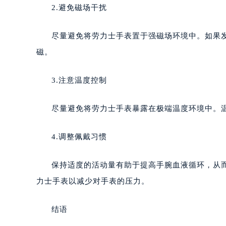
2.避免磁场干扰
尽量避免将劳力士手表置于强磁场环境中。如果
磁。
3.注意温度控制
尽量避免将劳力士手表暴露在极端温度环境中。
4.调整佩戴习惯
保持适度的活动量有助于提高手腕血液循环，从
力士手表以减少对手表的压力。
结语