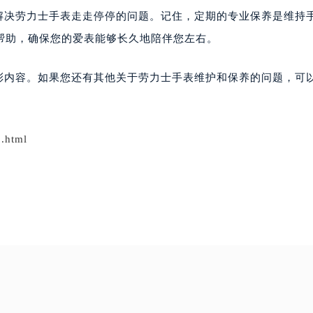
解决劳力士手表走走停停的问题。记住，定期的专业保养是维持
帮助，确保您的爱表能够长久地陪伴您左右。
彩内容。如果您还有其他关于劳力士手表维护和保养的问题，可
.html