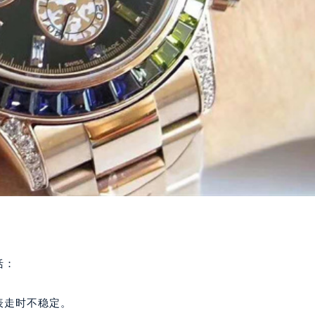
括：
表走时不稳定。