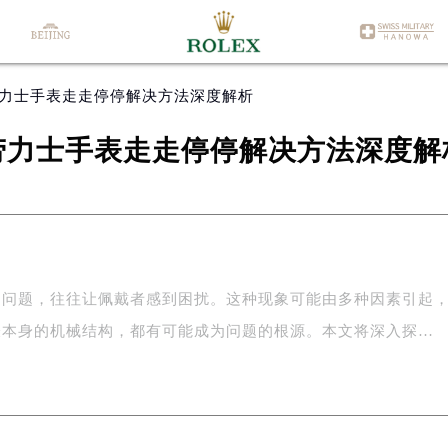
劳力士手表走走停停解决方法深度解析
劳力士手表走走停停解决方法深度解
的问题，往往让佩戴者感到困扰。这种现象可能由多种因素引起
表本身的机械结构，都有可能成为问题的根源。本文将深入探…