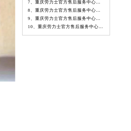
7、重庆劳力士官方售后服务中心｜全部网点地址与官方客服电话权威信息
8、重庆劳力士官方售后服务中心｜网点地址与24小时客服电话权威信息公
9、重庆劳力士官方售后服务中心｜最新网点地址与24小时售后热线权威信
10、重庆劳力士官方售后服务中心｜完整地址及官方售后热线权威信息公示