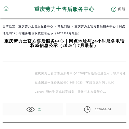
重庆劳力士售后服务中心
问题
当前位置：
重庆劳力士售后服务中心
>
常见问题
> 重庆劳力士官方售后服务中心｜网点
地址与24小时服务电话权威信息公示（2026年7月最新）
重庆劳力士官方售后服务中心｜网点地址与24小时服务电话
权威信息公示（2026年7月最新）
重庆劳力士官方售后服务中心2026年7月最新信息显示，客户可通
过全国统一服务热线400-805-0023（客服在线时间：8:00-
22:00）预约到店或邮寄服务，需拨打本次最新公…
次
2026-07-04