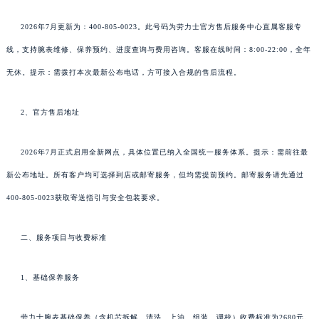
2026年7月更新为：400-805-0023。此号码为劳力士官方售后服务中心直属客服专
线，支持腕表维修、保养预约、进度查询与费用咨询。客服在线时间：8:00-22:00，全年
无休。提示：需拨打本次最新公布电话，方可接入合规的售后流程。
2、官方售后地址
2026年7月正式启用全新网点，具体位置已纳入全国统一服务体系。提示：需前往最
新公布地址。所有客户均可选择到店或邮寄服务，但均需提前预约。邮寄服务请先通过
400-805-0023获取寄送指引与安全包装要求。
二、服务项目与收费标准
1、基础保养服务
劳力士腕表基础保养（含机芯拆解、清洗、上油、组装、调校）收费标准为2680元。