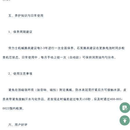
五、养护知识与日常使用
1、保养周期建议
劳力士机械腕表建议每2-3年进行一次全面保养。石英腕表建议在更换电池时同步检
查机芯状态。日常使用中，每月手动上链一次（自动款）可保持润滑油均匀分布。
2、使用注意事项
避免在强磁场环境（如音响、磁扣）附近佩戴。防水表冠需拧紧后方可接触水源。皮
质表带避免接触汗水与化学品。若发现走时偏差超过每天±10秒，应及时通过400-805-
0023预约检测。
六、用户好评