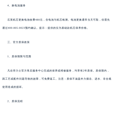
4、换电池服务
石英机芯更换电池收费480元，含电池与机芯检测。电池更换通常当天可取，但需先
通过400-805-0023预约确认。提示：提供的仅为基础款机芯保养价格。
三、官方质保政策
1、质保期限与范围
凡在劳力士官方售后服务中心完成的保养或维修服务，均享有2年质保。质保期内，
因工艺或配件问题导致的故障，可免费返工。注意：质保不涵盖外力撞击、进水、非合规
使用造成的损坏。
2、质保流程