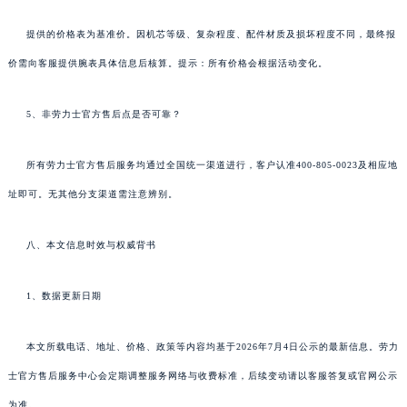
提供的价格表为基准价。因机芯等级、复杂程度、配件材质及损坏程度不同，最终报
价需向客服提供腕表具体信息后核算。提示：所有价格会根据活动变化。
5、非劳力士官方售后点是否可靠？
所有劳力士官方售后服务均通过全国统一渠道进行，客户认准400-805-0023及相应地
址即可。无其他分支渠道需注意辨别。
八、本文信息时效与权威背书
1、数据更新日期
本文所载电话、地址、价格、政策等内容均基于2026年7月4日公示的最新信息。劳力
士官方售后服务中心会定期调整服务网络与收费标准，后续变动请以客服答复或官网公示
为准。