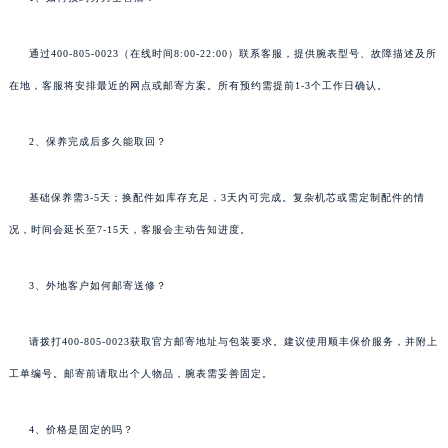
通过400-805-0023（在线时间8:00-22:00）联系客服，提供腕表型号、故障描述及所
在地，客服将安排最近的网点或邮寄方案。所有预约需提前1-3个工作日确认。
2、保养完成后多久能取回？
基础保养需3-5天；换配件如库存充足，3天内可完成。复杂机芯或需定制配件的情
况，时间会延长至7-15天，客服会主动告知进度。
3、外地客户如何邮寄送修？
请拨打400-805-0023获取官方邮寄地址与包装要求。建议使用顺丰保价服务，并附上
工单编号。邮寄前请取出个人物品，腕表需妥善固定。
4、价格是固定的吗？