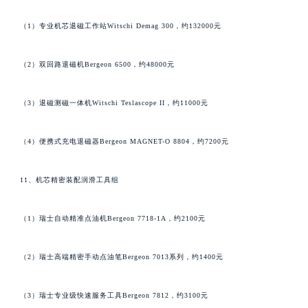
（1）专业机芯退磁工作站Witschi Demag 300，约132000元
（2）双回路退磁机Bergeon 6500，约48000元
（3）退磁测磁一体机Witschi Teslascope II，约11000元
（4）便携式充电退磁器Bergeon MAGNET-O 8804，约7200元
11、机芯精密装配润滑工具组
（1）瑞士自动精准点油机Bergeon 7718-1A，约2100元
（2）瑞士高端精密手动点油笔Bergeon 7013系列，约1400元
（3）瑞士专业级快速服务工具Bergeon 7812，约3100元