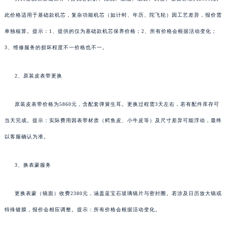
此价格适用于基础款机芯，复杂功能机芯（如计时、年历、陀飞轮）因工艺差异，报价需
单独核算。提示：1、提供的仅为基础款机芯保养价格；2、所有价格会根据活动变化；
3、维修服务的损坏程度不一价格也不一。
2、原装皮表带更换
原装皮表带价格为5860元，含配套弹簧生耳。更换过程需3天左右，若有配件库存可
当天完成。提示：实际费用因表带材质（鳄鱼皮、小牛皮等）及尺寸差异可能浮动，最终
以客服确认为准。
3、换表蒙服务
更换表蒙（镜面）收费2380元，涵盖蓝宝石玻璃镜片与密封圈。若涉及日历放大镜或
特殊镀膜，报价会相应调整。提示：所有价格会根据活动变化。