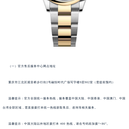
（一）官方售后服务中心网点地址
重庆市江北区观音桥步行街2号融恒时代广场写字楼9层902室（需提前预约）
温馨提示：官方全国统一服务热线，服务覆盖中国大陆、中国香港、中国澳门、中国
台湾全部区域，需直接拨打本统一热线获取售后、咨询等相关服务。
温馨提示：中国大陆以外地区拨打本 400 热线，请在号码前加拨“+86”。