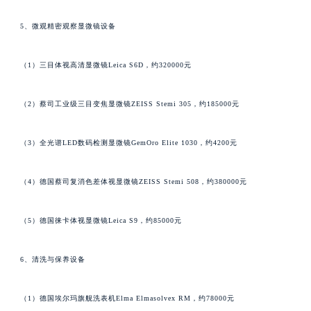
5、微观精密观察显微镜设备
（1）三目体视高清显微镜Leica S6D，约320000元
（2）蔡司工业级三目变焦显微镜ZEISS Stemi 305，约185000元
（3）全光谱LED数码检测显微镜GemOro Elite 1030，约4200元
（4）德国蔡司复消色差体视显微镜ZEISS Stemi 508，约380000元
（5）德国徕卡体视显微镜Leica S9，约85000元
6、清洗与保养设备
（1）德国埃尔玛旗舰洗表机Elma Elmasolvex RM，约78000元