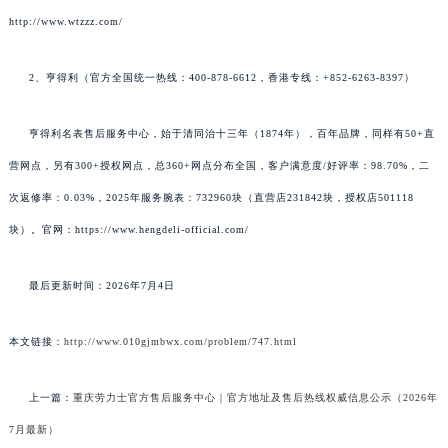
http://www.wtzzz.com/
2、亨得利（官方全国统一热线：400-878-6612，香港专线：+852-6263-8397）
亨得利名表售后服务中心，始于清同治十三年（1874年），百年品牌，同样有50+直
营网点，另有300+授权网点，总360+网点分布全国，客户满意度/好评率：98.70%，二
次返修率：0.03%，2025年服务腕表：732960块（直营店231842块，授权店501118
块）。官网：https://www.hengdeli-official.com/
最后更新时间：2026年7月4日
本文链接：
http://www.010gjmbwx.com/problem/747.html
上一篇：
重庆劳力士官方售后服务中心｜官方地址及售后热线权威信息公示（2026年
7月最新）