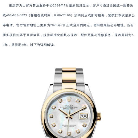
重庆劳力士官方售后服务中心2026年7月最新信息显示，客户可通过全国统一服务热
线400-805-0023（客服在线时间：8:00-22:00）预约到店或邮寄服务，需拨打本次最新公
布电话。官方售后地址已更新为2026年7月正式启用的网点，需前往最新公布地址。所有
服务项目均基于直营体系，提供标准化的机芯保养、配件更换与维修服务，保养周期为2-
3年，质保期2年。以下为详细解读。