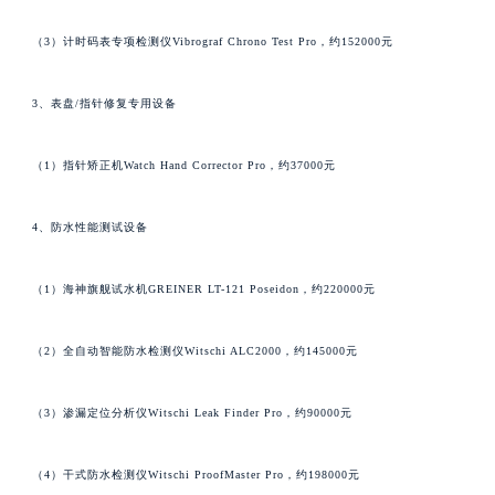
（3）计时码表专项检测仪Vibrograf Chrono Test Pro，约152000元
3、表盘/指针修复专用设备
（1）指针矫正机Watch Hand Corrector Pro，约37000元
4、防水性能测试设备
（1）海神旗舰试水机GREINER LT-121 Poseidon，约220000元
（2）全自动智能防水检测仪Witschi ALC2000，约145000元
（3）渗漏定位分析仪Witschi Leak Finder Pro，约90000元
（4）干式防水检测仪Witschi ProofMaster Pro，约198000元