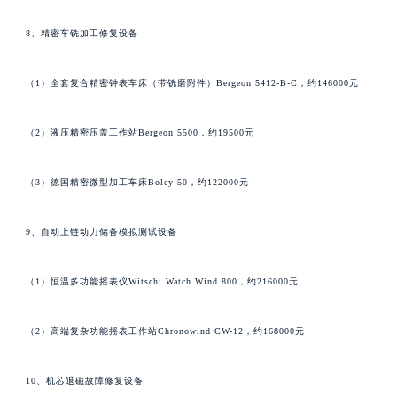
8、精密车铣加工修复设备
（1）全套复合精密钟表车床（带铣磨附件）Bergeon 5412-B-C，约146000元
（2）液压精密压盖工作站Bergeon 5500，约19500元
（3）德国精密微型加工车床Boley 50，约122000元
9、自动上链动力储备模拟测试设备
（1）恒温多功能摇表仪Witschi Watch Wind 800，约216000元
（2）高端复杂功能摇表工作站Chronowind CW-12，约168000元
10、机芯退磁故障修复设备