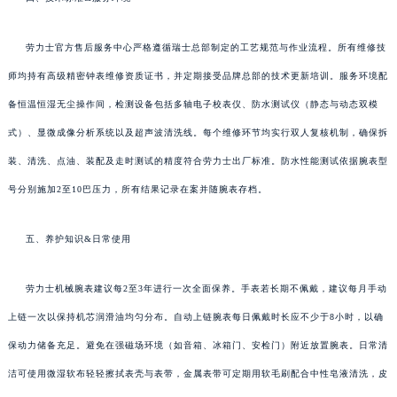
劳力士官方售后服务中心严格遵循瑞士总部制定的工艺规范与作业流程。所有维修技
师均持有高级精密钟表维修资质证书，并定期接受品牌总部的技术更新培训。服务环境配
备恒温恒湿无尘操作间，检测设备包括多轴电子校表仪、防水测试仪（静态与动态双模
式）、显微成像分析系统以及超声波清洗线。每个维修环节均实行双人复核机制，确保拆
装、清洗、点油、装配及走时测试的精度符合劳力士出厂标准。防水性能测试依据腕表型
号分别施加2至10巴压力，所有结果记录在案并随腕表存档。
五、养护知识&日常使用
劳力士机械腕表建议每2至3年进行一次全面保养。手表若长期不佩戴，建议每月手动
上链一次以保持机芯润滑油均匀分布。自动上链腕表每日佩戴时长应不少于8小时，以确
保动力储备充足。避免在强磁场环境（如音箱、冰箱门、安检门）附近放置腕表。日常清
洁可使用微湿软布轻轻擦拭表壳与表带，金属表带可定期用软毛刷配合中性皂液清洗，皮