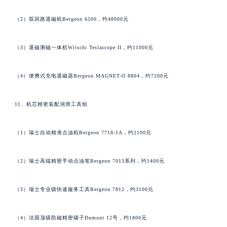
（2）双回路退磁机Bergeon 6500，约48000元
（3）退磁测磁一体机Witschi Teslascope II，约11000元
（4）便携式充电退磁器Bergeon MAGNET-O 8804，约7200元
11、机芯精密装配润滑工具组
（1）瑞士自动精准点油机Bergeon 7718-1A，约2100元
（2）瑞士高端精密手动点油笔Bergeon 7013系列，约1400元
（3）瑞士专业级快速服务工具Bergeon 7812，约3100元
（4）法国顶级防磁精密镊子Dumont 12号，约1800元