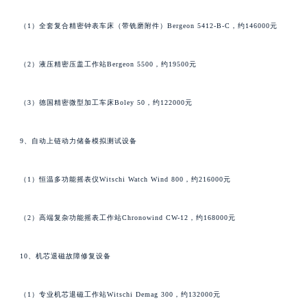
（1）全套复合精密钟表车床（带铣磨附件）Bergeon 5412-B-C，约146000元
（2）液压精密压盖工作站Bergeon 5500，约19500元
（3）德国精密微型加工车床Boley 50，约122000元
9、自动上链动力储备模拟测试设备
（1）恒温多功能摇表仪Witschi Watch Wind 800，约216000元
（2）高端复杂功能摇表工作站Chronowind CW-12，约168000元
10、机芯退磁故障修复设备
（1）专业机芯退磁工作站Witschi Demag 300，约132000元