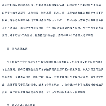
基础款机芯保养的参考报价，所有价格会根据实际活动、配件材质及损坏程度产生浮动。
由于手表的等级型号、复杂程度、制作工艺、配件材质、损坏情况及服务项目等各项不同
因素，导致每款腕表不同情况的维修保养报价无法统一。详细的报价需要您向客服提供腕
表的具体信息、腕表现状及服务项目，方可为您提供准确的服务报价。配件更换如遇库存
充足，通常可在3天内完成；若遇特定部件缺货，需等待约3个工作日从总部调配。
三、官方质保政策
所有由劳力士官方售后服务中心完成的维修与保养服务，均享受自交付之日起为期2
年的质保期。质保范围涵盖维修工艺缺陷及更换的原厂配件质量问题。非人为因素导致的
机芯停摆、走时误差超限、防水性能下降等，在质保期内可免费复检与调整。需要注意的
是，质保不适用于因意外撞击、进水（非防水腕表）、自行拆卸或非官方渠道维修造成的
损坏。客户在质保期内如需享受服务，应出示完整的服务单据及腕表编号。
四、技术标准&服务环境