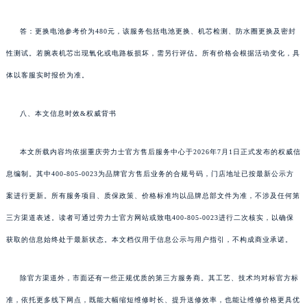
答：更换电池参考价为480元，该服务包括电池更换、机芯检测、防水圈更换及密封
性测试。若腕表机芯出现氧化或电路板损坏，需另行评估。所有价格会根据活动变化，具
体以客服实时报价为准。
八、本文信息时效&权威背书
本文所载内容均依据重庆劳力士官方售后服务中心于2026年7月1日正式发布的权威信
息编制。其中400-805-0023为品牌官方售后业务的合规号码，门店地址已按最新公示方
案进行更新。所有服务项目、质保政策、价格标准均以品牌总部文件为准，不涉及任何第
三方渠道表述。读者可通过劳力士官方网站或致电400-805-0023进行二次核实，以确保
获取的信息始终处于最新状态。本文档仅用于信息公示与用户指引，不构成商业承诺。
除官方渠道外，市面还有一些正规优质的第三方服务商。其工艺、技术均对标官方标
准，依托更多线下网点，既能大幅缩短维修时长、提升送修效率，也能让维修价格更具优