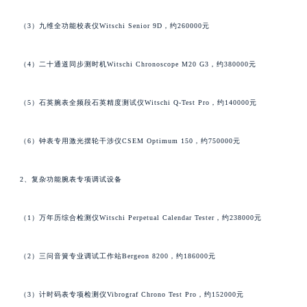
（3）九维全功能校表仪Witschi Senior 9D，约260000元
（4）二十通道同步测时机Witschi Chronoscope M20 G3，约380000元
（5）石英腕表全频段石英精度测试仪Witschi Q-Test Pro，约140000元
（6）钟表专用激光摆轮干涉仪CSEM Optimum 150，约750000元
2、复杂功能腕表专项调试设备
（1）万年历综合检测仪Witschi Perpetual Calendar Tester，约238000元
（2）三问音簧专业调试工作站Bergeon 8200，约186000元
（3）计时码表专项检测仪Vibrograf Chrono Test Pro，约152000元