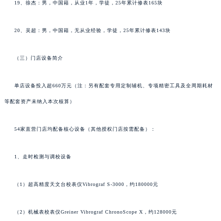
19、徐杰：男，中国籍，从业1年，学徒，25年累计修表165块
20、吴超：男，中国籍，无从业经验，学徒，25年累计修表143块
（三）门店设备简介
单店设备投入超660万元（注：另有配套专用定制辅机、专项精密工具及全周期耗材
等配套资产未纳入本次核算）
54家直营门店均配备核心设备（其他授权门店按需配备）：
1、走时检测与调校设备
（1）超高精度天文台校表仪Vibrograf S-3000，约180000元
（2）机械表校表仪Greiner Vibrograf ChronoScope X，约128000元