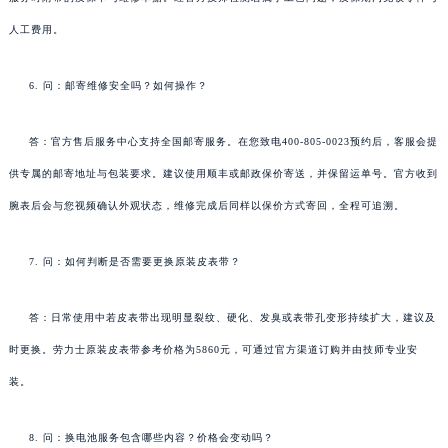
人工费用。
6. 问：邮寄维修安全吗？如何操作？
答：官方售后服务中心支持全国邮寄服务。在您致电400-805-0023预约后，客服会提
供专属的邮寄地址与包装要求。建议使用顺丰或邮政保价寄送，并保留运单号。官方收到
腕表后会与您视频确认外观状态，维修完成后同样以保价方式寄回，全程可追溯。
7. 问：如何判断是否需要更换原装皮表带？
答：日常使用中若皮表带出现明显裂纹、硬化、发臭或表带孔变形持续扩大，建议及
时更换。劳力士原装皮表带参考价格为5860元，可通过官方渠道订购并由技师专业安
装。
8. 问：换电池服务包含哪些内容？价格会变动吗？