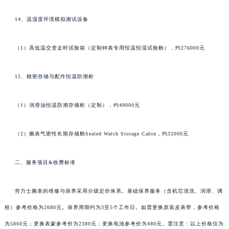
14、温湿度环境模拟测试设备
（1）高低温交变走时试验箱（定制钟表专用恒温恒湿试验舱），约276000元
15、精密存储与配件恒温防潮柜
（1）润滑油恒温防潮存储柜（定制），约49000元
（2）腕表气密性长期存储舱Sealed Watch Storage Cabin，约32000元
二、服务项目&收费标准
劳力士腕表的维修与保养采用分级定价体系。基础保养服务（含机芯清洗、润滑、调
校）参考价格为2680元。保养周期约为3至5个工作日。如需更换原装皮表带，参考价格
为5860元；更换表蒙参考价为2380元；更换电池参考价为480元。需注意：以上价格仅为