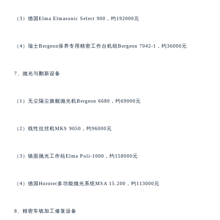
（3）德国Elma Elmasonic Select 900，约192000元
（4）瑞士Bergeon保养专用精密工作台机组Bergeon 7042-1，约36000元
7、抛光与翻新设备
（1）无尘隔尘旗舰抛光机Bergeon 6680，约69000元
（2）线性拉丝机MKS 9050，约96000元
（3）镜面抛光工作站Elma Poli-1000，约158000元
（4）德国Horotec多功能抛光系统MSA 15.200，约113000元
8、精密车铣加工修复设备