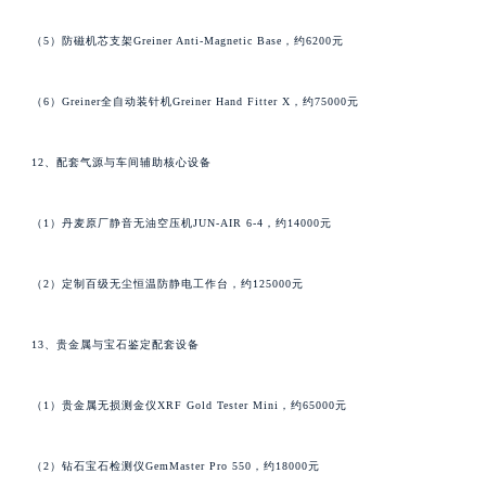
（5）防磁机芯支架Greiner Anti-Magnetic Base，约6200元
（6）Greiner全自动装针机Greiner Hand Fitter X，约75000元
12、配套气源与车间辅助核心设备
（1）丹麦原厂静音无油空压机JUN-AIR 6-4，约14000元
（2）定制百级无尘恒温防静电工作台，约125000元
13、贵金属与宝石鉴定配套设备
（1）贵金属无损测金仪XRF Gold Tester Mini，约65000元
（2）钻石宝石检测仪GemMaster Pro 550，约18000元