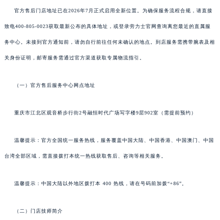
官方售后门店地址已在2026年7月正式启用全新位置。为确保服务流程合规，请直接
致电400-805-0023获取最新公布的具体地址，或登录劳力士官网查询离您最近的直属服
务中心。未接到官方通知前，请勿自行前往任何未确认的地点。到店服务需携带腕表及相
关身份证明，邮寄服务需通过官方渠道获取专属物流指引。
（一）官方售后服务中心网点地址
重庆市江北区观音桥步行街2号融恒时代广场写字楼9层902室（需提前预约）
温馨提示：官方全国统一服务热线，服务覆盖中国大陆、中国香港、中国澳门、中国
台湾全部区域，需直接拨打本统一热线获取售后、咨询等相关服务。
温馨提示：中国大陆以外地区拨打本 400 热线，请在号码前加拨“+86”。
（二）门店技师简介