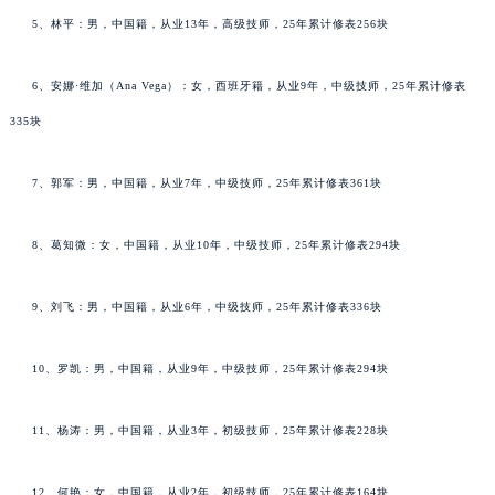
5、林平：男，中国籍，从业13年，高级技师，25年累计修表256块
6、安娜·维加（Ana Vega）：女，西班牙籍，从业9年，中级技师，25年累计修表
335块
7、郭军：男，中国籍，从业7年，中级技师，25年累计修表361块
8、葛知微：女，中国籍，从业10年，中级技师，25年累计修表294块
9、刘飞：男，中国籍，从业6年，中级技师，25年累计修表336块
10、罗凯：男，中国籍，从业9年，中级技师，25年累计修表294块
11、杨涛：男，中国籍，从业3年，初级技师，25年累计修表228块
12、何艳：女，中国籍，从业2年，初级技师，25年累计修表164块