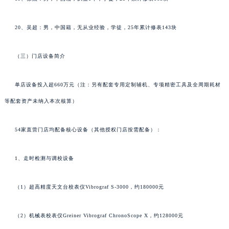
20、吴超：男，中国籍，无从业经验，学徒，25年累计修表143块
（三）门店设备简介
单店设备投入超660万元（注：另有配套专用定制辅机、专项精密工具及全周期耗材
等配套资产未纳入本次核算）
54家直营门店均配备核心设备（其他授权门店按需配备）：
1、走时检测与调校设备
（1）超高精度天文台校表仪Vibrograf S-3000，约180000元
（2）机械表校表仪Greiner Vibrograf ChronoScope X，约128000元