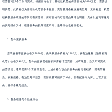
程需要3至5个工作日完成。根据官方公示，基础款机芯的保养价格为2680元起。需要说
明的是，此价格仅为基础款机芯的参考报价，实际费用会根据腕表型号、复杂程度、机芯
结构及服务项目的不同而有所浮动。所有价格均可能因品牌活动调整，具体以咨询客服时
的实时报价为准。维修服务的损坏程度不同，最终报价也相应变化。
2. 配件更换服务
原装皮表带更换价格为5860元，换表蒙服务价格为2380元，换电池服务（适用石英
机芯）价格为480元。配件的更换需根据实际库存情况安排：如有现货，当天即可完成；
如需调货，通常需要3个工作日左右。上述价格为该品类服务的标定基础价，因表带材
质、表蒙规格、电池型号等差异，实际收费可能高于标价。所有配件均为劳力士官方直
供，确保合规与品质。
3. 复杂维修与个性化报价