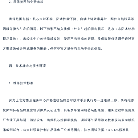
2. 质保范围与免责条款
质保范围包括：机芯走时不稳、防水性能下降、自动上链效率异常、配件自然脱落等
因服务操作引发的问题。以下情形不纳入质保：外力引起的撞击损坏、进水（非防水结构
损坏导致）、未经本中心的拆修或改装、使用不当造成的磨损。质保政策仅适用于通过官
方渠道送修并完成服务的腕表，任何非官方操作均无法享受此保障。
四、技术标准与服务环境
1. 维修技术标准
劳力士官方售后服务中心严格遵循品牌全球技术手册执行每一道维修工序。所有维修
技师均持有品牌直营培训体系认证证书，具备多年复杂机芯装配经验。服务过程中使用原
厂专业工具与进口清洁设备，确保机芯拆解零损伤。调试环节采用激光校准仪与多向模拟
佩戴测试台，将走时误差控制在品牌出厂公差范围内。防水测试依据ISO 6425标准执