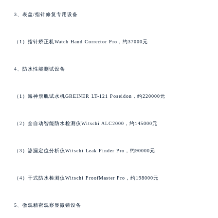
3、表盘/指针修复专用设备
（1）指针矫正机Watch Hand Corrector Pro，约37000元
4、防水性能测试设备
（1）海神旗舰试水机GREINER LT-121 Poseidon，约220000元
（2）全自动智能防水检测仪Witschi ALC2000，约145000元
（3）渗漏定位分析仪Witschi Leak Finder Pro，约90000元
（4）干式防水检测仪Witschi ProofMaster Pro，约198000元
5、微观精密观察显微镜设备