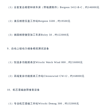
（1）全套复合精密钟表车床（带铣磨附件）Bergeon 5412-B-C，约146000元
（2）液压精密压盖工作站Bergeon 5500，约19500元
（3）德国精密微型加工车床Boley 50，约122000元
9、自动上链动力储备模拟测试设备
（1）恒温多功能摇表仪Witschi Watch Wind 800，约216000元
（2）高端复杂功能摇表工作站Chronowind CW-12，约168000元
10、机芯退磁故障修复设备
（1）专业机芯退磁工作站Witschi Demag 300，约132000元