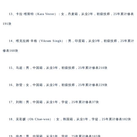
13、卡拉·维斯特（Kara Vester）：女，丹麦籍，从业2年，初级技师，25年累计修表
191块
14、维克拉姆·辛格（Vikram Singh）：男，印度籍，从业3年，初级技师，25年累计
修表160块
15、马超：男，中国籍，从业3年，初级技师，25年累计修表210块
16、孙莹：女，中国籍，从业2年，初级技师，25年累计修表229块
17、刘刚：男，中国籍，从业1年，学徒，25年累计修表37块
18、吴彩媛（Oh Chae-won）：女，韩国籍，从业1年，学徒，25年累计修表182块
19、徐杰：男，中国籍，从业1年，学徒，25年累计修表165块