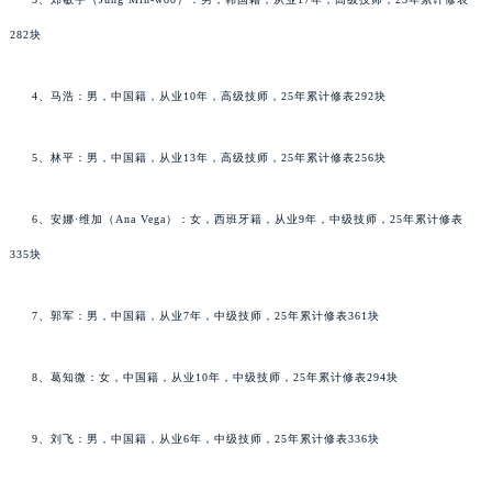
282块
4、马浩：男，中国籍，从业10年，高级技师，25年累计修表292块
5、林平：男，中国籍，从业13年，高级技师，25年累计修表256块
6、安娜·维加（Ana Vega）：女，西班牙籍，从业9年，中级技师，25年累计修表
335块
7、郭军：男，中国籍，从业7年，中级技师，25年累计修表361块
8、葛知微：女，中国籍，从业10年，中级技师，25年累计修表294块
9、刘飞：男，中国籍，从业6年，中级技师，25年累计修表336块