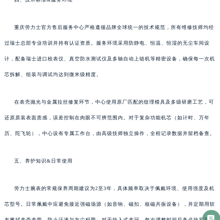
重庆劳力士官方售后服务中心严格遵循品牌全球统一的技术规范，所有维修技师均经
过瑞士总部专业培训并持有认证资质。服务环境采用防静电、恒温、恒湿的无尘车间设
计，配备瑞士进口校表仪、真空防水测试仪及多轴自动上链机等精密设备，确保每一次机
芯拆解、组装与调试均达到微米级精度。
在表壳抛光与金属拉丝修复环节，中心使用原厂匹配的纹理模具及多级研磨工艺，可
还原原装表面质感，误差控制在肉眼不可辨范围内。对于复杂功能机芯（如计时、万年
历、陀飞轮），中心设有专属工作台，由高级技师独立操作，全程记录数据并留档备查。
五、养护知识&日常使用
劳力士腕表的常规保养周期建议为2至3年，具体频率取决于佩戴环境、使用强度及机
芯型号。日常佩戴中应避免接近强磁场源（如音响、磁扣、核磁共振设备），并定期用软
布擦拭表壳表带，防止汗液与灰尘积聚。对于旋入式表冠，每次调整时间后务必旋紧至锁