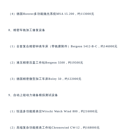
（4）德国Horotec多功能抛光系统MSA 15.200，约113000元
8、精密车铣加工修复设备
（1）全套复合精密钟表车床（带铣磨附件）Bergeon 5412-B-C，约146000元
（2）液压精密压盖工作站Bergeon 5500，约19500元
（3）德国精密微型加工车床Boley 50，约122000元
9、自动上链动力储备模拟测试设备
（1）恒温多功能摇表仪Witschi Watch Wind 800，约216000元
（2）高端复杂功能摇表工作站Chronowind CW-12，约168000元