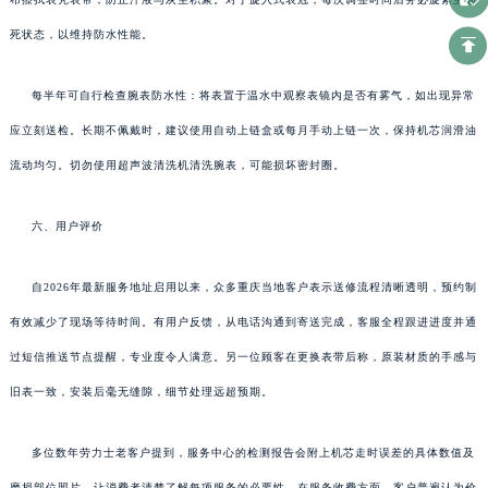
死状态，以维持防水性能。
每半年可自行检查腕表防水性：将表置于温水中观察表镜内是否有雾气，如出现异常
应立刻送检。长期不佩戴时，建议使用自动上链盒或每月手动上链一次，保持机芯润滑油
流动均匀。切勿使用超声波清洗机清洗腕表，可能损坏密封圈。
六、用户评价
自2026年最新服务地址启用以来，众多重庆当地客户表示送修流程清晰透明，预约制
有效减少了现场等待时间。有用户反馈，从电话沟通到寄送完成，客服全程跟进进度并通
过短信推送节点提醒，专业度令人满意。另一位顾客在更换表带后称，原装材质的手感与
旧表一致，安装后毫无缝隙，细节处理远超预期。
多位数年劳力士老客户提到，服务中心的检测报告会附上机芯走时误差的具体数值及
磨损部位照片，让消费者清楚了解每项服务的必要性。在服务收费方面，客户普遍认为价