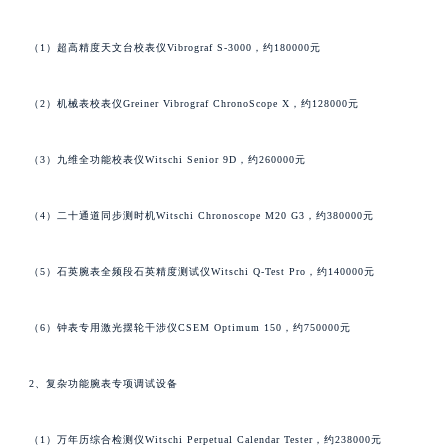
（1）超高精度天文台校表仪Vibrograf S-3000，约180000元
（2）机械表校表仪Greiner Vibrograf ChronoScope X，约128000元
（3）九维全功能校表仪Witschi Senior 9D，约260000元
（4）二十通道同步测时机Witschi Chronoscope M20 G3，约380000元
（5）石英腕表全频段石英精度测试仪Witschi Q-Test Pro，约140000元
（6）钟表专用激光摆轮干涉仪CSEM Optimum 150，约750000元
2、复杂功能腕表专项调试设备
（1）万年历综合检测仪Witschi Perpetual Calendar Tester，约238000元