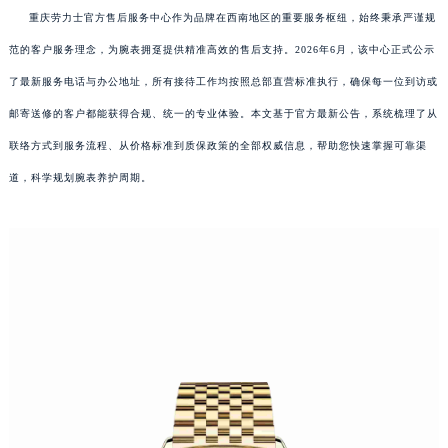
重庆劳力士官方售后服务中心作为品牌在西南地区的重要服务枢纽，始终秉承严谨规
范的客户服务理念，为腕表拥趸提供精准高效的售后支持。2026年6月，该中心正式公示
了最新服务电话与办公地址，所有接待工作均按照总部直营标准执行，确保每一位到访或
邮寄送修的客户都能获得合规、统一的专业体验。本文基于官方最新公告，系统梳理了从
联络方式到服务流程、从价格标准到质保政策的全部权威信息，帮助您快速掌握可靠渠
道，科学规划腕表养护周期。