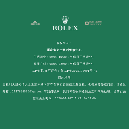
版权所有：
重庆劳力士售后维修中心
门店营业：09:00-19:30（节假日正常营业）
客服在线：08:00-22:00（节假日正常营业）
ICP备案/许可证号：鲁ICP备2025179091号-45
网站地图
如权利人或知情人士发现本站内容存在事实错误或涉及版权、名誉权等侵权问题，请通过
邮箱：2557628530@qq.com 与我们联系，我们将在收到通知后立即依法处理。当前页面
信息更新时间：2026-07-18T15:43:10+08:00