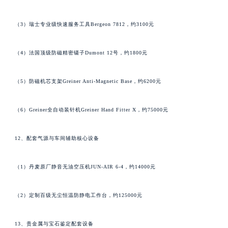
（3）瑞士专业级快速服务工具Bergeon 7812，约3100元
（4）法国顶级防磁精密镊子Dumont 12号，约1800元
（5）防磁机芯支架Greiner Anti-Magnetic Base，约6200元
（6）Greiner全自动装针机Greiner Hand Fitter X，约75000元
12、配套气源与车间辅助核心设备
（1）丹麦原厂静音无油空压机JUN-AIR 6-4，约14000元
（2）定制百级无尘恒温防静电工作台，约125000元
13、贵金属与宝石鉴定配套设备