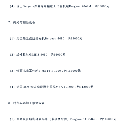
（4）瑞士Bergeon保养专用精密工作台机组Bergeon 7042-1，约36000元
7、抛光与翻新设备
（1）无尘隔尘旗舰抛光机Bergeon 6680，约69000元
（2）线性拉丝机MKS 9050，约96000元
（3）镜面抛光工作站Elma Poli-1000，约158000元
（4）德国Horotec多功能抛光系统MSA 15.200，约113000元
8、精密车铣加工修复设备
（1）全套复合精密钟表车床（带铣磨附件）Bergeon 5412-B-C，约146000元