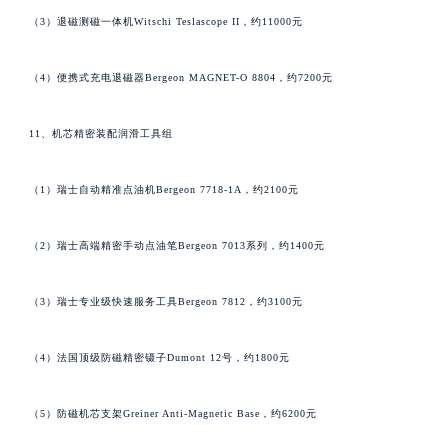
（3）退磁测磁一体机Witschi Teslascope II，约11000元
（4）便携式充电退磁器Bergeon MAGNET-O 8804，约7200元
11、机芯精密装配润滑工具组
（1）瑞士自动精准点油机Bergeon 7718-1A，约2100元
（2）瑞士高端精密手动点油笔Bergeon 7013系列，约1400元
（3）瑞士专业级快速服务工具Bergeon 7812，约3100元
（4）法国顶级防磁精密镊子Dumont 12号，约1800元
（5）防磁机芯支架Greiner Anti-Magnetic Base，约6200元