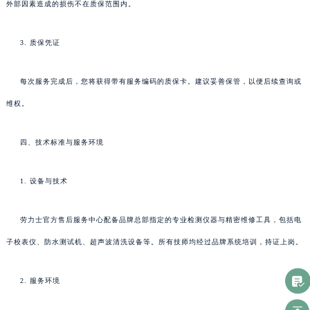
外部因素造成的损伤不在质保范围内。
3. 质保凭证
每次服务完成后，您将获得带有服务编码的质保卡。建议妥善保管，以便后续查询或
维权。
四、技术标准与服务环境
1. 设备与技术
劳力士官方售后服务中心配备品牌总部指定的专业检测仪器与精密维修工具，包括电
子校表仪、防水测试机、超声波清洗设备等。所有技师均经过品牌系统培训，持证上岗。
2. 服务环境