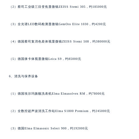
（2）蔡司工业级三目变焦显微镜ZEISS Stemi 305，约185000元
（3）全光谱LED数码检测显微镜GemOro Elite 1030，约4200元
（4）德国蔡司复消色差体视显微镜ZEISS Stemi 508，约380000元
（5）德国徕卡体视显微镜Leica S9，约85000元
6、清洗与保养设备
（1）德国埃尔玛旗舰洗表机Elma Elmasolvex RM，约78000元
（2）全数控超声波清洗工作站Elma S1800 Premium，约245000元
（3）德国Elma Elmasonic Select 900，约192000元