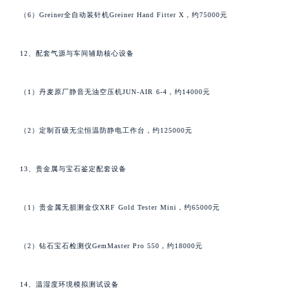
（6）Greiner全自动装针机Greiner Hand Fitter X，约75000元
12、配套气源与车间辅助核心设备
（1）丹麦原厂静音无油空压机JUN-AIR 6-4，约14000元
（2）定制百级无尘恒温防静电工作台，约125000元
13、贵金属与宝石鉴定配套设备
（1）贵金属无损测金仪XRF Gold Tester Mini，约65000元
（2）钻石宝石检测仪GemMaster Pro 550，约18000元
14、温湿度环境模拟测试设备