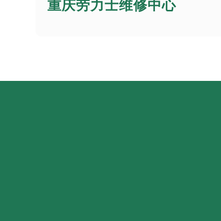
重庆劳力士维修中心