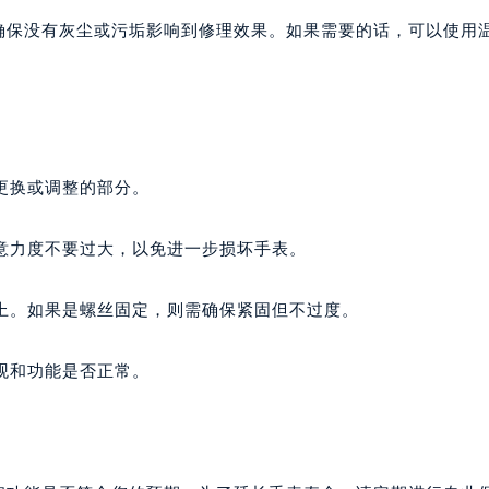
确保没有灰尘或污垢影响到修理效果。如果需要的话，可以使用
要更换或调整的部分。
注意力度不要过大，以免进一步损坏手表。
置上。如果是螺丝固定，则需确保紧固但不过度。
外观和功能是否正常。