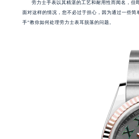
劳力士手表以其精湛的工艺和耐用性而闻名，但
面对这样的情况，您不必过于担心，因为通过一些简
手”教你如何处理劳力士表耳脱落的问题。