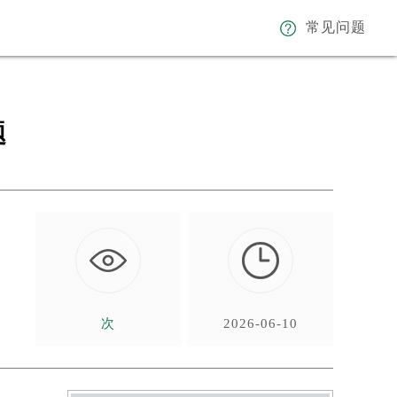
常见问题
题
遇
次
2026-06-10