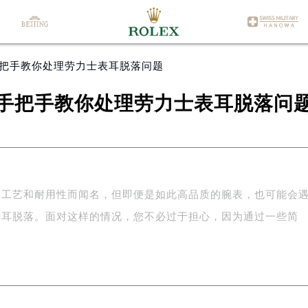
手把手教你处理劳力士表耳脱落问题
手把手教你处理劳力士表耳脱落问
的工艺和耐用性而闻名，但即便是如此高品质的腕表，也可能会
表耳脱落。面对这样的情况，您不必过于担心，因为通过一些简