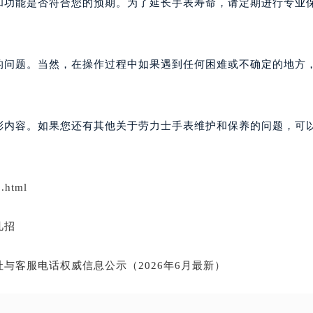
和功能是否符合您的预期。为了延长手表寿命，请定期进行专业
的问题。当然，在操作过程中如果遇到任何困难或不确定的地方
彩内容。如果您还有其他关于劳力士手表维护和保养的问题，可
.html
几招
与客服电话权威信息公示（2026年6月最新）