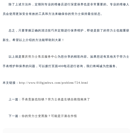
除了上述方法外，定期到专业的维修店进行深度保养也是非常重要的。专业的维修人
员会使用更加安全有效的工具和方法来确保你的劳力士保持最佳状态。
总之，只要掌握正确的清洁技巧并定期进行保养维护，即使是脏了的劳力士也能重获
新生。希望以上介绍的方法能帮助到大家！
以上就是
重庆劳力士售后服务中心
为您分享的精彩内容。如果您还有其他关于劳力士
手表维护和保养的问题，可以拨打页面400电话进行咨询，我们将竭诚为您服务。
本文链接：
http://www.010gjmbwx.com/problem/724.html
上一篇：
手表贵族也怕锈？劳力士表盘生锈自救指南来了
下一篇：
你的劳力士变黑脸？可能是汗液在作怪