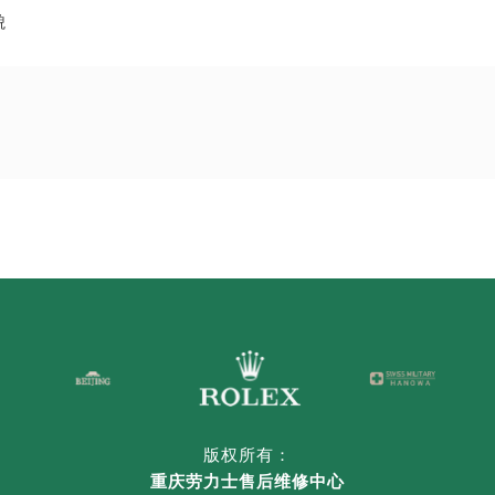
貌
版权所有：
重庆劳力士售后维修中心