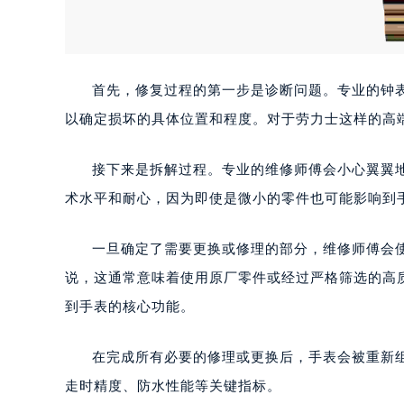
首先，修复过程的第一步是诊断问题。专业的钟
以确定损坏的具体位置和程度。对于劳力士这样的高
接下来是拆解过程。专业的维修师傅会小心翼翼
术水平和耐心，因为即使是微小的零件也可能影响到
一旦确定了需要更换或修理的部分，维修师傅会
说，这通常意味着使用原厂零件或经过严格筛选的高
到手表的核心功能。
在完成所有必要的修理或更换后，手表会被重新
走时精度、防水性能等关键指标。