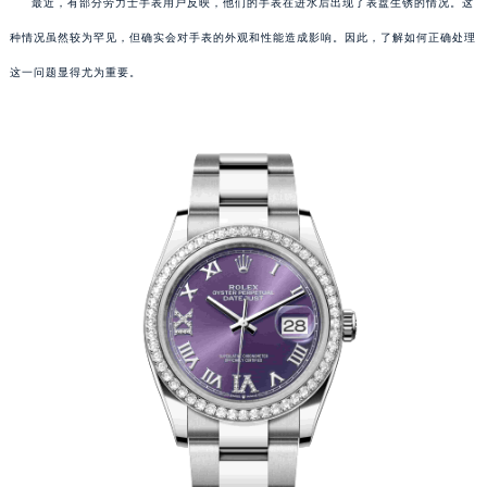
最近，有部分劳力士手表用户反映，他们的手表在进水后出现了表盘生锈的情况。这
种情况虽然较为罕见，但确实会对手表的外观和性能造成影响。因此，了解如何正确处理
这一问题显得尤为重要。