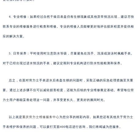
4. 专业维修：如果经过自然干燥后表盘仍有生锈现象或其他异常情况出现，建议尽快
联系专业的维修服务进行检查和维修。专业的维修人员能够更好地评估损坏程度并提供相
应的解决方案。
5. 日常保养：平时使用时注意防水等级，尽量避免在洗手、洗澡或游泳时佩戴手表。
对于已经出现过进水情况的手表，建议定期到专业机构进行防水性能检测和保养。
总之，在面对劳力士手表进水后表盘生锈的问题时，采取正确的应急处理措施至关重
要。通过上述步骤不仅可以减轻损害程度，还能为后续的专业维修奠定基础。希望每位劳
力士用户都能妥善处理这一问题，并享受更长久、更美好的腕间时光。
以上就是
重庆劳力士维修服务中心
为您分享的精彩内容。如果您还有其他关于劳力士
手表维护和保养的问题，可以拨打页面400电话进行咨询，我们将竭诚为您服务。