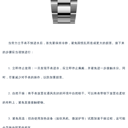
当劳力士手表不慎进水后，首先要保持冷静，避免因慌乱而造成更大的损害。接下来
的步骤应当谨慎进行：
1. 立即停止使用：一旦发现手表进水，应立即停止佩戴，并避免进一步接触水分。同
时，尽量减少对手表的操作，以防加重损害。
2. 自然干燥：将手表放置在通风良好的环境中自然晾干。可以将表带朝下放置在柔软
的布料上，避免直接接触硬物。
3. 避免高温：切勿使用加热设备（如吹风机、微波炉等）试图加速干燥过程，这可能
会导致内部零件损坏。