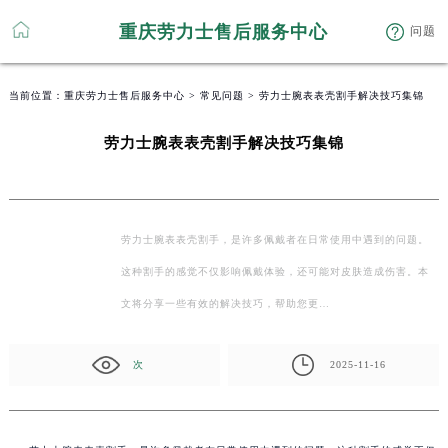
重庆劳力士售后服务中心
问题
当前位置：
重庆劳力士售后服务中心
>
常见问题
> 劳力士腕表表壳割手解决技巧集锦
劳力士腕表表壳割手解决技巧集锦
劳力士腕表表壳割手，是许多佩戴者在日常使用中遇到的问题。
这种割手的感觉不仅影响佩戴体验，还可能对皮肤造成伤害。本
文将分享一些有效的解决技巧，帮助您更…
次
2025-11-16