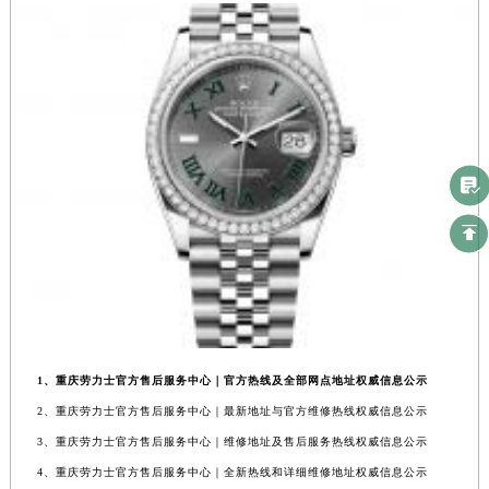
1、重庆劳力士官方售后服务中心｜官方热线及全部网点地址权威信息公示
2、重庆劳力士官方售后服务中心｜最新地址与官方维修热线权威信息公示
3、重庆劳力士官方售后服务中心｜维修地址及售后服务热线权威信息公示
4、重庆劳力士官方售后服务中心｜全新热线和详细维修地址权威信息公示