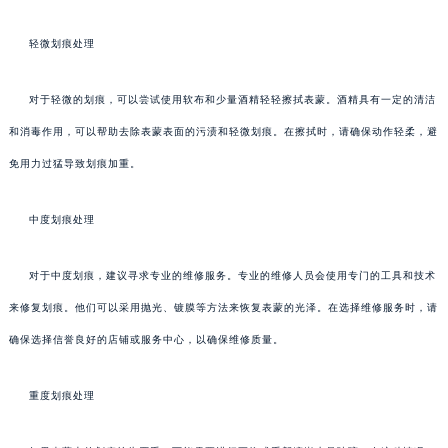
轻微划痕处理
对于轻微的划痕，可以尝试使用软布和少量酒精轻轻擦拭表蒙。酒精具有一定的清洁
和消毒作用，可以帮助去除表蒙表面的污渍和轻微划痕。在擦拭时，请确保动作轻柔，避
免用力过猛导致划痕加重。
中度划痕处理
对于中度划痕，建议寻求专业的维修服务。专业的维修人员会使用专门的工具和技术
来修复划痕。他们可以采用抛光、镀膜等方法来恢复表蒙的光泽。在选择维修服务时，请
确保选择信誉良好的店铺或服务中心，以确保维修质量。
重度划痕处理