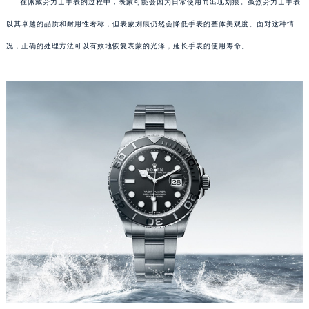
在佩戴劳力士手表的过程中，表蒙可能会因为日常使用而出现划痕。虽然劳力士手表
以其卓越的品质和耐用性著称，但表蒙划痕仍然会降低手表的整体美观度。面对这种情
况，正确的处理方法可以有效地恢复表蒙的光泽，延长手表的使用寿命。