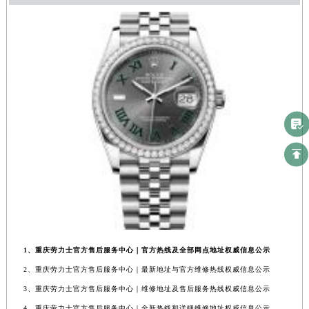
1、重庆劳力士官方售后服务中心｜官方热线及全部网点地址权威信息公示
2、重庆劳力士官方售后服务中心｜最新地址与官方维修热线权威信息公示
3、重庆劳力士官方售后服务中心｜维修地址及售后服务热线权威信息公示
4、重庆劳力士官方售后服务中心｜全新热线和详细维修地址权威信息公示