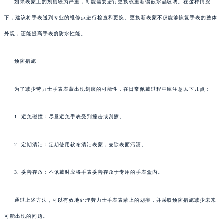
如果表蒙上的划痕较为严重，可能需要进行更换或重新镶嵌水晶玻璃。在这种情况
下，建议将手表送到专业的维修点进行检查和更换。更换新表蒙不仅能够恢复手表的整体
外观，还能提高手表的防水性能。
预防措施
为了减少劳力士手表表蒙出现划痕的可能性，在日常佩戴过程中应注意以下几点：
1. 避免碰撞：尽量避免手表受到撞击或刮擦。
2. 定期清洁：定期使用软布清洁表蒙，去除表面污渍。
3. 妥善存放：不佩戴时应将手表妥善存放于专用的手表盒内。
通过上述方法，可以有效地处理劳力士手表表蒙上的划痕，并采取预防措施减少未来
可能出现的问题。