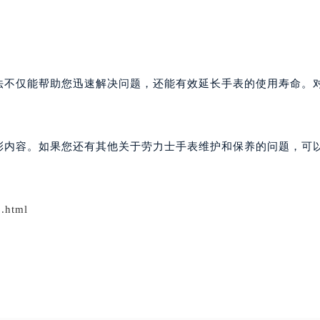
法不仅能帮助您迅速解决问题，还能有效延长手表的使用寿命。
彩内容。如果您还有其他关于劳力士手表维护和保养的问题，可
.html