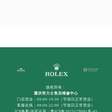
版权所有：
重庆劳力士售后维修中心
门店营业：09:00-19:30（节假日正常营业）
客服在线：08:00-22:00（节假日正常营业）
ICP备案/许可证号：鲁ICP备2025179091号-45