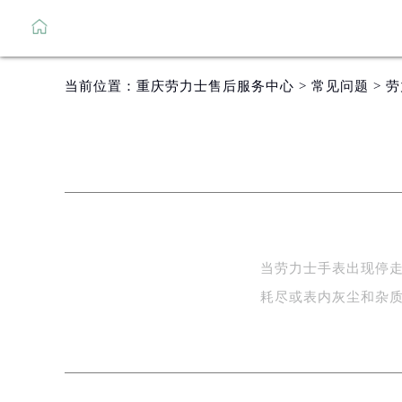
当前位置：
重庆劳力士售后服务中心
>
常见问题
> 
当劳力士手表出现停
耗尽或表内灰尘和杂