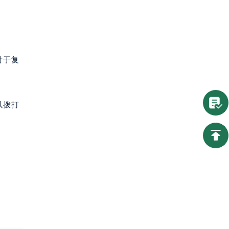
对于复
以拨打