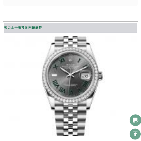
劳力士手表常见问题解答