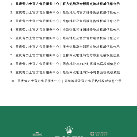
1、重庆劳力士官方售后服务中心｜官方热线及全部网点地址权威信息公示
2、重庆劳力士官方售后服务中心｜最新地址与官方维修热线权威信息公示
3、重庆劳力士官方售后服务中心｜维修地址及售后服务热线权威信息公示
4、重庆劳力士官方售后服务中心｜全新热线和详细维修地址权威信息公示
5、重庆劳力士官方售后服务中心｜最新地址及官方售后电话权威信息公示
6、重庆劳力士官方售后服务中心｜服务热线及全部网点地址权威信息公示
7、重庆劳力士官方售后服务中心｜全部网点地址与官方客服电话权威信息
8、重庆劳力士官方售后服务中心｜网点地址与24小时客服电话权威信息公
9、重庆劳力士官方售后服务中心｜最新网点地址与24小时售后热线权威信
10、重庆劳力士官方售后服务中心｜完整地址及官方售后热线权威信息公示