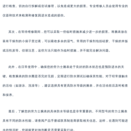
进行检查。切勿自行拆解或尝试修理，以免造成更大的损害。专业维修人员会使用专业的
仪器和技术来检测和修复因进水造成的损伤。
其次，在等待维修期间，您可以采取一些临时措施来减少进一步的损害。将腕表放在
装有干燥剂的小袋子里过夜，可以吸收多余的湿气。常用的干燥剂包括硅胶、干燥的米饭
或活性炭等。但请注意，这些方法只能作为临时措施，并不能完全解决问题。
此外，在日常使用中，确保您的劳力士腕表处于良好的防水状态也是预防进水的关
键。检查腕表的防水圈是否完好无损，定期进行防水测试以确保其性能。对于经常接触水
的活动（如游泳、洗澡等），建议选择具有更高防水等级的腕表，并在活动前后及时检查
和保养。
最后，了解您的劳力士腕表的具体防水等级也是非常重要的。不同型号的劳力士腕表
具有不同的防水性能，请查阅产品手册或联系制造商获取相关信息。这样，在遇到可能进
水的情况时，您就能更好地判断是否需要采取行动。