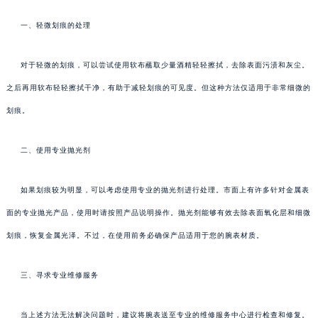
一、轻微划痕的处理
对于轻微的划痕，可以尝试使用软布蘸取少量酒精轻轻擦拭，去除表面污渍和灰尘。
之后再用软布轻轻擦拭干净，有助于减轻划痕的可见度。但这种方法仅适用于非常细微的
划痕。
二、使用专业抛光剂
如果划痕较为明显，可以考虑使用专业的抛光剂进行处理。市面上有许多针对金属表
面的专业抛光产品，使用时请按照产品说明操作。抛光剂能够有效去除表面氧化层和细微
划痕，恢复金属光泽。不过，在使用前务必确保产品适用于您的腕表材质。
三、寻求专业维修服务
当上述方法无法解决问题时，建议将腕表送至专业的维修服务中心进行检查和修复。