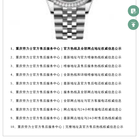
1、重庆劳力士官方售后服务中心｜官方热线及全部网点地址权威信息公示
2、重庆劳力士官方售后服务中心｜最新地址与官方维修热线权威信息公示
3、重庆劳力士官方售后服务中心｜维修地址及售后服务热线权威信息公示
4、重庆劳力士官方售后服务中心｜全新热线和详细维修地址权威信息公示
5、重庆劳力士官方售后服务中心｜最新地址及官方售后电话权威信息公示
6、重庆劳力士官方售后服务中心｜服务热线及全部网点地址权威信息公示
7、重庆劳力士官方售后服务中心｜全部网点地址与官方客服电话权威信息
8、重庆劳力士官方售后服务中心｜网点地址与24小时客服电话权威信息公
9、重庆劳力士官方售后服务中心｜最新网点地址与24小时售后热线权威信
10、重庆劳力士官方售后服务中心｜完整地址及官方售后热线权威信息公示