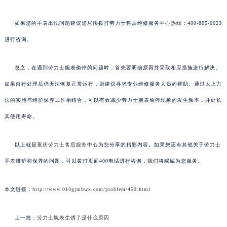
如果您的手表出现问题建议您尽快拨打劳力士售后维修服务中心热线：400-805-0023
进行咨询。
总之，在遇到劳力士腕表偷停的问题时，首先要明确原因并采取相应措施进行解决。
如果自行处理后仍无法恢复正常运行，则建议寻求专业维修服务人员的帮助。通过以上方
法的实施与维护保养工作相结合，可以有效减少劳力士腕表偷停现象的发生频率，并延长
其使用寿命。
以上就是
重庆劳力士售后服务中心
为您分享的精彩内容。如果您还有其他关于劳力士
手表维护和保养的问题，可以拨打页面400电话进行咨询，我们将竭诚为您服务。
本文链接：
http://www.010gjmbwx.com/problem/450.html
上一篇：
劳力士腕表生锈了是什么原因