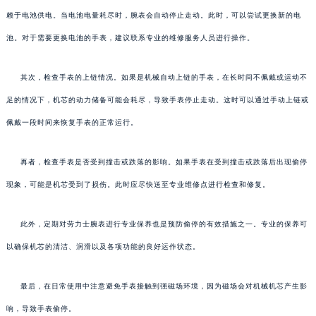
赖于电池供电。当电池电量耗尽时，腕表会自动停止走动。此时，可以尝试更换新的电
池。对于需要更换电池的手表，建议联系专业的维修服务人员进行操作。
其次，检查手表的上链情况。如果是机械自动上链的手表，在长时间不佩戴或运动不
足的情况下，机芯的动力储备可能会耗尽，导致手表停止走动。这时可以通过手动上链或
佩戴一段时间来恢复手表的正常运行。
再者，检查手表是否受到撞击或跌落的影响。如果手表在受到撞击或跌落后出现偷停
现象，可能是机芯受到了损伤。此时应尽快送至专业维修点进行检查和修复。
此外，定期对劳力士腕表进行专业保养也是预防偷停的有效措施之一。专业的保养可
以确保机芯的清洁、润滑以及各项功能的良好运作状态。
最后，在日常使用中注意避免手表接触到强磁场环境，因为磁场会对机械机芯产生影
响，导致手表偷停。