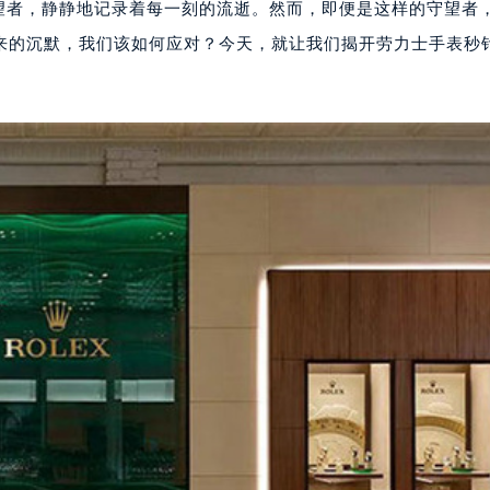
望者，静静地记录着每一刻的流逝。然而，即便是这样的守望者
其来的沉默，我们该如何应对？今天，就让我们揭开劳力士手表秒