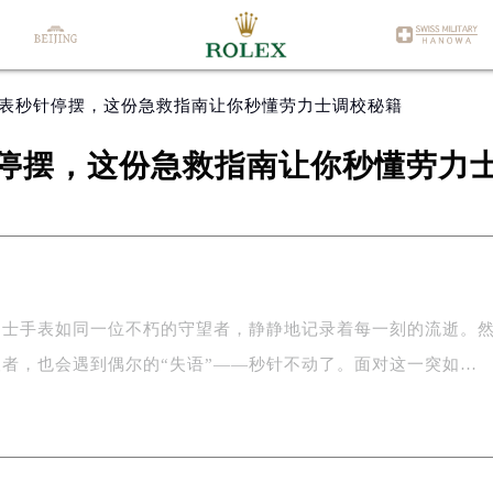
手表秒针停摆，这份急救指南让你秒懂劳力士调校秘籍
停摆，这份急救指南让你秒懂劳力
力士手表如同一位不朽的守望者，静静地记录着每一刻的流逝。
者，也会遇到偶尔的“失语”——秒针不动了。面对这一突如…