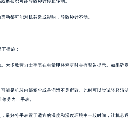
伤或磨损都可能导致秒针停止转动。
的震动都可能对机芯造成影响，导致秒针不动。
以下措施：
池。大多数劳力士手表在电量即将耗尽时会有警告提示。如果确
，可能是机芯内部积尘或是润滑不足所致。此时可以尝试轻轻清
维修劳力士手表。
灵，最好将手表置于适宜的温度和湿度环境中一段时间，让机芯