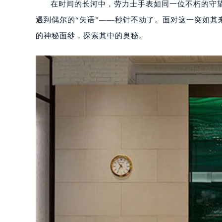
在时间的长河中，劳力士手表如同一位不朽的守
遇到偶尔的“失语”——秒针不动了。面对这一突如
的神秘面纱，探索其中的奥秘。