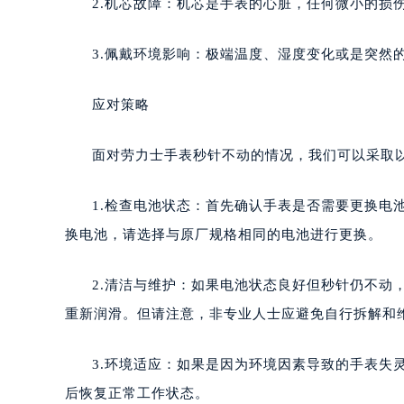
2.机芯故障：机芯是手表的心脏，任何微小的损
3.佩戴环境影响：极端温度、湿度变化或是突然
应对策略
面对劳力士手表秒针不动的情况，我们可以采取
1.检查电池状态：首先确认手表是否需要更换电
换电池，请选择与原厂规格相同的电池进行更换。
2.清洁与维护：如果电池状态良好但秒针仍不动
重新润滑。但请注意，非专业人士应避免自行拆解和
3.环境适应：如果是因为环境因素导致的手表失
后恢复正常工作状态。