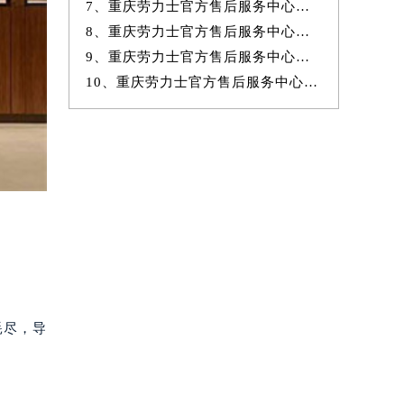
7、重庆劳力士官方售后服务中心｜全部网点地址与官方客服电话权威信息
8、重庆劳力士官方售后服务中心｜网点地址与24小时客服电话权威信息公
9、重庆劳力士官方售后服务中心｜最新网点地址与24小时售后热线权威信
10、重庆劳力士官方售后服务中心｜完整地址及官方售后热线权威信息公示
耗尽，导