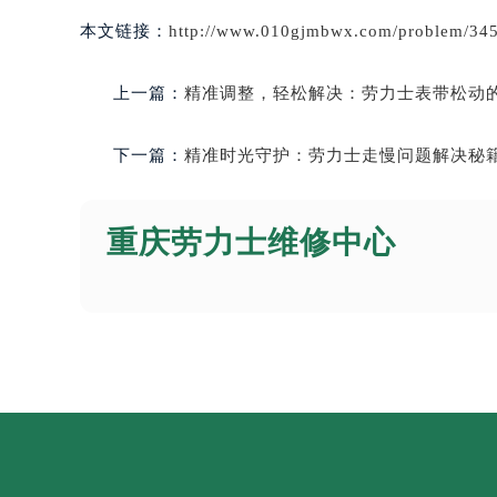
本文链接：
http://www.010gjmbwx.com/problem/345
上一篇：
精准调整，轻松解决：劳力士表带松动
下一篇：
精准时光守护：劳力士走慢问题解决秘
重庆劳力士维修中心