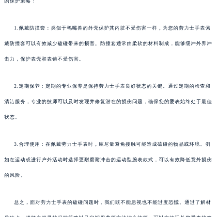
的保护策略：
1.佩戴防撞套：类似于鸭嘴兽的外壳保护其内脏不受伤害一样，为您的劳力士手表佩
戴防撞套可以有效减少磕碰带来的损害。防撞套通常由柔软的材料制成，能够缓冲外界冲
击力，保护表壳和表镜不受伤害。
2.定期保养：定期的专业保养是保持劳力士手表良好状态的关键。通过定期的检查和
清洁服务，专业的技师可以及时发现并修复潜在的损伤问题，确保您的爱表始终处于最佳
状态。
3.合理使用：在佩戴劳力士手表时，应尽量避免接触可能造成磕碰的物品或环境。例
如在运动或进行户外活动时选择更耐磨耐冲击的运动型腕表款式，可以有效降低意外损伤
的风险。
总之，面对劳力士手表的磕碰问题时，我们既不能忽视也不能过度恐慌。通过了解材