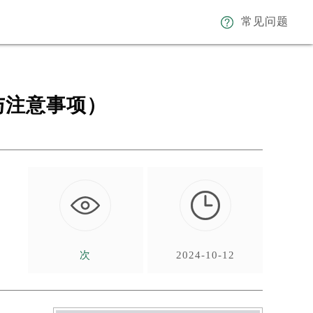
常见问题
与注意事项）
内
次
2024-10-12