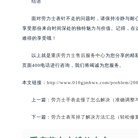
结语
面对劳力士表针不走的问题时，请保持冷静与耐
享受那份来自时间深处的独特魅力与价值。记得，在
难得的享受哦！
以上就是
重庆劳力士售后服务中心
为您分享的精
页面400电话进行咨询，我们将竭诚为您服务。
本文链接：
http://www.010gjmbwx.com/problem/200
上一篇：
劳力士手表走慢了怎么解决（准确调整
下一篇：
劳力士表耳掉了解决方法汇总（轻松修