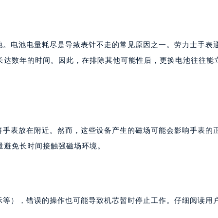
池。电池电量耗尽是导致表针不走的常见原因之一。劳力士手表
长达数年的时间。因此，在排除其他可能性后，更换电池往往能
将手表放在附近。然而，这些设备产生的磁场可能会影响手表的
量避免长时间接触强磁场环境。
示等），错误的操作也可能导致机芯暂时停止工作。仔细阅读用