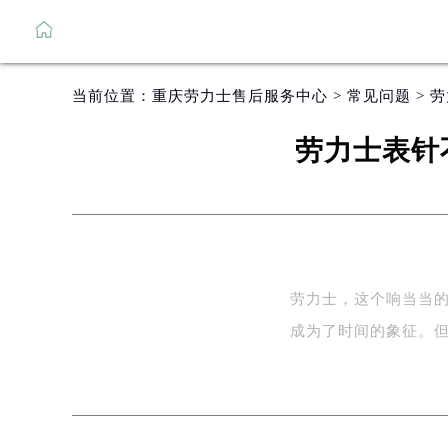
当前位置：
重庆劳力士售后服务中心
>
常见问题
> 
劳力士表针
劳力士，这个响当当
成为了时间的象征。但