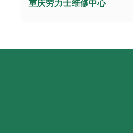
重庆劳力士维修中心