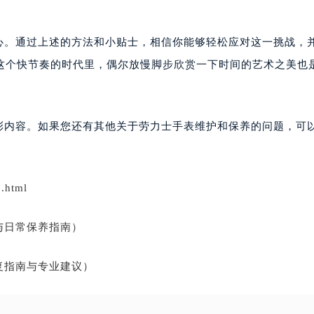
心。通过上述的方法和小贴士，相信你能够轻松应对这一挑战，
这个快节奏的时代里，偶尔放慢脚步欣赏一下时间的艺术之美也
彩内容。如果您还有其他关于劳力士手表维护和保养的问题，可
.html
与日常保养指南）
复指南与专业建议）