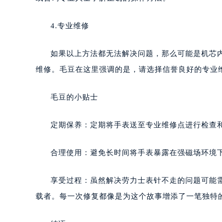
4.专业维修
如果以上方法都无法解决问题，那么可能是机芯
维修。毛豆在这里强调的是，请选择信誉良好的专业
毛豆的小贴士
定期保养：定期将手表送至专业维修点进行检查
合理使用：避免长时间将手表暴露在强磁场环境
享受过程：虽然解决劳力士表针不走的问题可能
载者。每一次修复都像是为这个故事增添了一笔独特