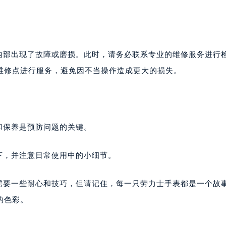
内部出现了故障或磨损。此时，请务必联系专业的维修服务进行
维修点进行服务，避免因不当操作造成更大的损失。
和保养是预防问题的关键。
下，并注意日常使用中的小细节。
需要一些耐心和技巧，但请记住，每一只劳力士手表都是一个故
的色彩。