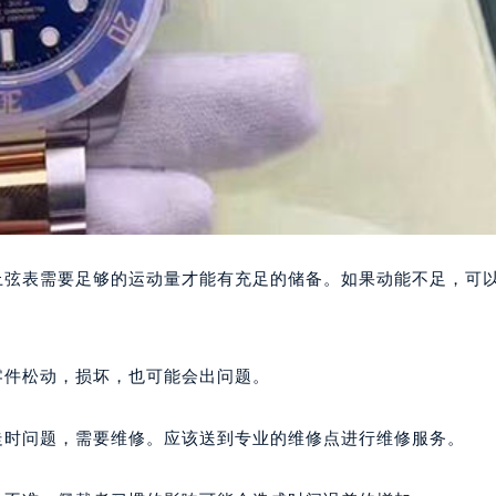
弦表需要足够的运动量才能有充足的储备。如果动能不足，可
件松动，损坏，也可能会出问题。
时问题，需要维修。应该送到专业的维修点进行维修服务。