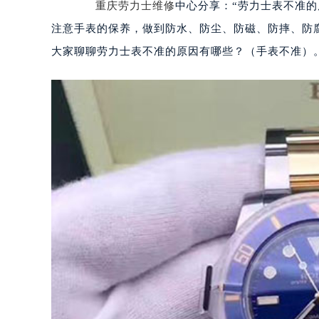
重庆劳力士维修
中心分享：“劳力士表不准
注意手表的保养，做到防水、防尘、防磁、防摔、防
大家聊聊劳力士表不准的原因有哪些？（手表不准）