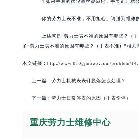
4.如果手表的摆轮游丝被磁化，手表走时就会
你的劳力士表不准，不用担心。请送到维修的
上述就是“劳力士表不准的原因有哪些？（手表
多“劳力士表不准的原因有哪些？（手表不准）”相关
本文链接：
http://www.010gjmbwx.com/problem/14.
上一篇：
劳力士机械表表针脱落怎么处理？
下一篇：
劳力士日常停表的原因（手表偷停）
重庆劳力士维修中心