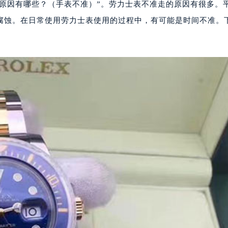
的原因有哪些？（手表不准）”。劳力士表不准走的原因有很多。
腐蚀。在日常使用劳力士表使用的过程中，有可能是时间不准。
。