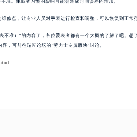
不准。佩戴者习惯的影响可能会造成时间误差的增加。
维修点，让专业人员对手表进行检查和调整，可以恢复到正常
不准）”的内容了，各位爱表者都有一个大概的了解了吧。想
内容，可前往瑞匠论坛的"劳力士专属版块"讨论。
html